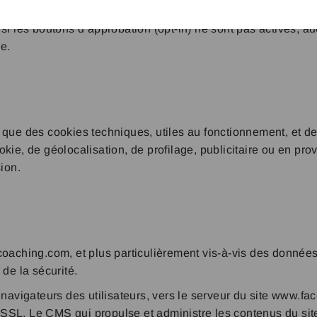
 personnelles en les soustrayant du traitement pour lequel, 
 si les boutons d’approbation (opt-in) ne sont pas activés, 
e.
que des cookies techniques, utiles au fonctionnement, et des
ie, de géolocalisation, de profilage, publicitaire ou en proven
ion.
coaching.com, et plus particulièrement vis-à-vis des données
n de la sécurité.
 navigateurs des utilisateurs, vers le serveur du site www.f
t SSL. Le CMS qui propulse et administre les contenus du site