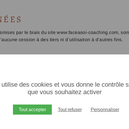
NÉES
mises par le biais du site www.faceasoi-coaching.com, sont 
’aucune cession à des tiers ni d’utilisation à d’autres fins.
 chaque page ou formulaire du site www.faceasoi-coaching
 se matérialise par un bouton d’approbation qualifié d’op
 utilise des cookies et vous donne le contrôle 
e l'utilisateur certifie être majeur, et précise les objectifs 
que vous souhaitez activer
es informations transmises.
) de l’un de ces formulaires, l’utilisateur consent par ce ges
Tout accepter
Tout refuser
Personnaliser
trictement limité à la mention informative correspondante.
en sont donnés sur cette même page, qu’il peut à tout momen