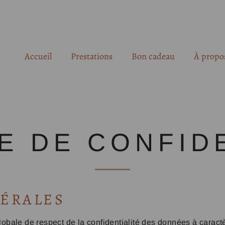
Accueil
Prestations
Bon cadeau
À propo
À la carte
Colorimétrie
Auto-Maquillage
Accompagnement coiffure
E DE CONFID
Morphologie & Style
Tri du dressing
Accompagnement shopping
NÉRALES
Atelier de groupe
ale de respect de la confidentialité des données à caractèr