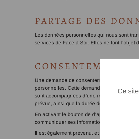
PARTAGE DES DON
Les données personnelles qui nous sont trans
services de Face à Soi. Elles ne font l’objet d
CONSENTEMENT
Une demande de consentement est associée à
personnelles. Cette demande de consentement
Ce site
sont accompagnées d’une mention qui informe qu
prévue, ainsi que la durée de conservation d
En activant le bouton de d’approbation (opt-in
communiquer ses informations pour un usage s
Il est également prévenu, et les moyens lui 