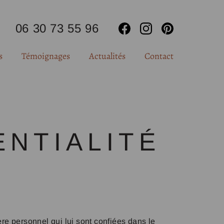
06 30 73 55 96
s
Témoignages
Actualités
Contact
Formule
Formule Visagisme
Formule Morphostyle
Formule Complète
ENTIALITÉ
Formule Professionnelle
e personnel qui lui sont confiées dans le