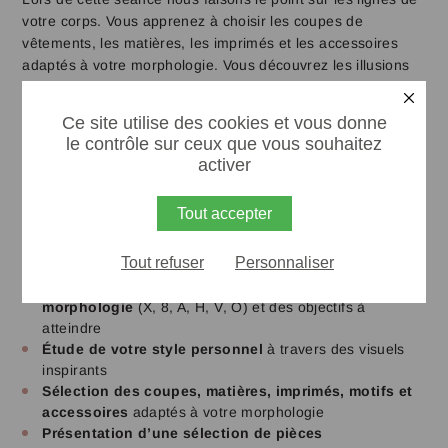
votre corps. Vous apprenez à choisir les coupes de
vêtements, les matières, les imprimés et les accessoires
adaptés à votre morphologie. Vous découvrez les illusions
d’optiques et l’équilibre des volumes pour corriger vos
X
complexes.
Ce site utilise des cookies et vous donne
le contrôle sur ceux que vous souhaitez
activer
Programme de votre séance morphologie et
style :
Tout accepter
Analyse de votre silhouette
pour mettre en valeur ses
Tout refuser
Personnaliser
atouts
Présentation des caractéristiques de votre
morphologie
(X, 8, A, H, V, O) et des objectifs à
atteindre
Étude de votre style personnel
à travers des visuels
inspirants
Sélection des coupes, matières, imprimés, motifs et
accessoires
adaptés à votre morphologie
Présentation d’une sélection de pièces